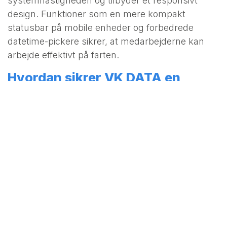
systemhastigheden og tilbyder et responsivt
design. Funktioner som en mere kompakt
statusbar på mobile enheder og forbedrede
datetime-pickere sikrer, at medarbejderne kan
arbejde effektivt på farten.
Hvordan sikrer VK DATA en
risikofri opgraderingsproces?
En opgradering af et ERP-system er en kritisk
proces, der kræver teknisk ekspertise og
struktureret eksekvering. Som en af Danmarks
førende Odoo-partnere anvender VK DATA en
gennemtestet projektmodel:
Kompatibilitetsanalyse:
Vi analyserer jeres
nuværende Odoo-installation. Vi undersøger,
om eksisterende tilpasninger, integrationer og