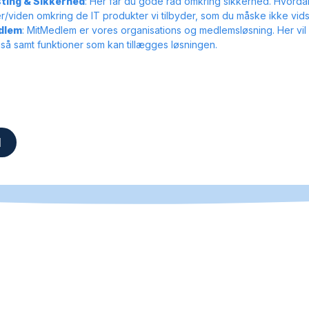
sting & Sikkerhed
: Her får du gode råd omkring sikkerhed. Hvorda
/viden omkring de IT produkter vi tilbyder, som du måske ikke vids
dlem
: MitMedlem er vores organisations og medlemsløsning. Her v
å samt funktioner som kan tillægges løsningen.
d