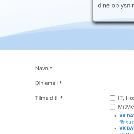
dine oplysn
Navn
*
Din email
*
Tilmeld til
IT, Ho
*
MitMe
VK DAT
får du 
VK DA