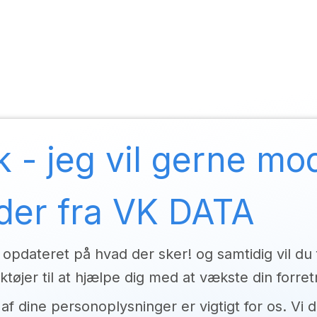
RP system
IT Services
Telefoni
ESG
Om VK DA
k - jeg vil gerne m
der fra VK DATA
 opdateret på hvad der sker! og samtidig vil du f
tøjer til at hjælpe dig med at vækste din forret
af dine personoplysninger er vigtigt for os. Vi d