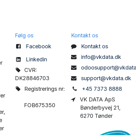
Følg os
Kontakt os
Facebook
Kontakt os
info@vkdata.dk
Linkedin
r
odoosupport@vkdata
CVR:
DK28846703
support@vkdata.dk
Registrerings nr:
+45 7373 8888
rer
VK DATA ApS
FOB675350
Bønderbyvej 21,
er,
6270 Tønder
e
er