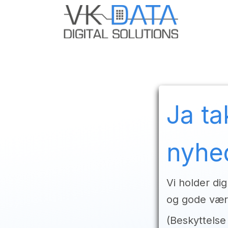
Skip to Content
Odoo E
Ja ta
nyhe
Vi holder dig
og gode værk
(Beskyttelse 