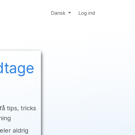
TA
Online support
Dansk
Job
Log ind
odtage
å tips, tricks
ning
eler aldrig