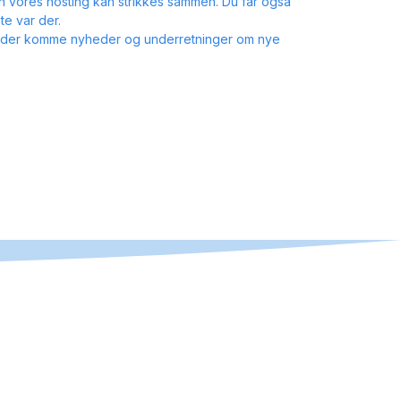
n vores hosting kan strikkes sammen. Du får også
te var der.
il der komme nyheder og underretninger om nye