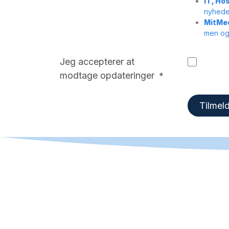
IT, Ho
nyheder
MitMe
men ogs
Jeg accepterer at
modtage opdateringer
*
Tilmel