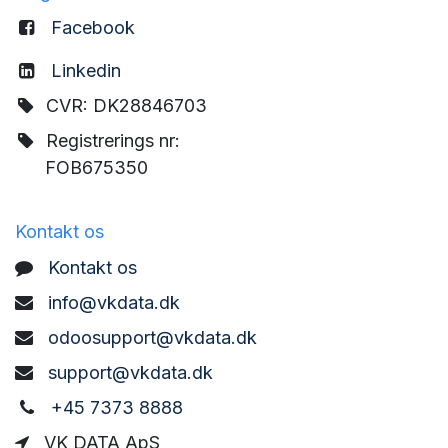
Facebook
Linkedin
CVR: DK28846703
Registrerings nr:
FOB675350
Kontakt os
Kontakt os
info@vkdata.dk
odoosupport@vkdata.dk
support@vkdata.dk
+45 7373 8888
VK DATA ApS