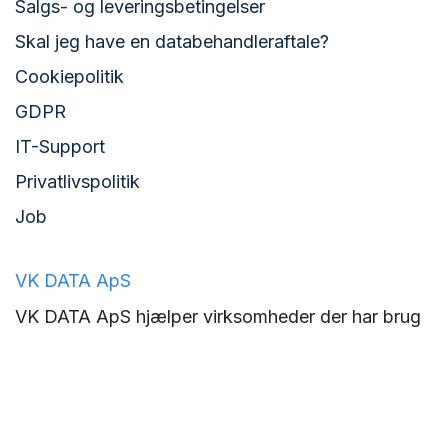
Salgs- og leveringsbetingelser
Skal jeg have en databehandleraftale?
Cookiepolitik
GDPR
IT-Support
Privatlivspolitik
Job
VK DATA ApS
VK DATA ApS hjælper virksomheder der har brug
for effektivisering, digitalisering og overblik. Vi
leverer tilpassede og fleksible løsninger, der er til
at vokse med og som giver værdi for pengene -
ikke kun på kort, men også på lang sigt.