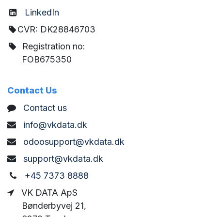
LinkedIn
CVR: DK28846703
Registration no:
FOB675350
Contact Us
C
ontact us
info@vkdata.dk
odoosupport@vkdata.dk
support@vkdata.dk
+45 7373 8888
VK DATA ApS
Bønderbyvej 21,