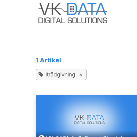
Skip to Content
Odoo E
1 Artikel
itrådgivning
×