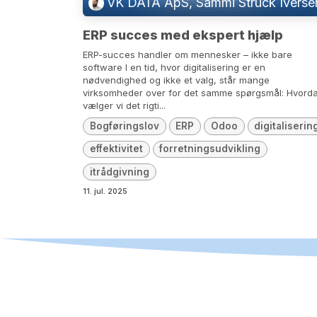
VK DATA ApS, Sammi Struck Iverse
ERP succes med ekspert hjælp
ERP-succes handler om mennesker – ikke bare
software I en tid, hvor digitalisering er en
nødvendighed og ikke et valg, står mange
virksomheder over for det samme spørgsmål: Hvord
vælger vi det rigti...
Bogføringslov
ERP
Odoo
digitaliserin
effektivitet
forretningsudvikling
itrådgivning
11. jul. 2025