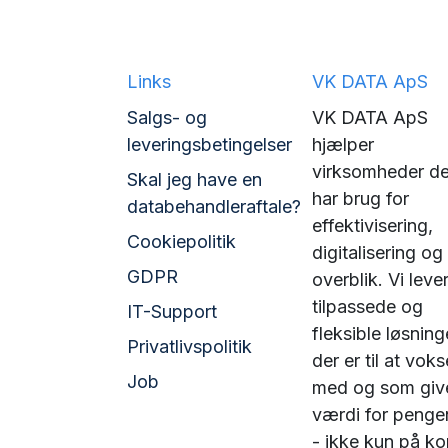
Links
VK DATA ApS
Salgs- og
VK DATA ApS
leveringsbetingelser
hjælper
virksomheder de
Skal jeg have en
har brug for
databehandleraftale?
effektivisering,
Cookiepolitik
digitalisering og
GDPR
overblik. Vi leve
tilpassede og
IT-Support
fleksible løsning
Privatlivspolitik
der er til at voks
Job
med og som giv
værdi for penge
- ikke kun på kor