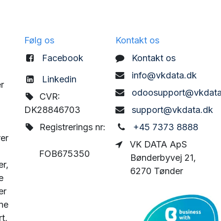
Følg os
Kontakt os
Facebook
Kontakt os
info@vkdata.dk
Linkedin
r
odoosupport@vkdata
CVR:
DK28846703
support@vkdata.dk
Registrerings nr:
+45 7373 8888
rer
VK DATA ApS
FOB675350
Bønderbyvej 21,
er,
6270 Tønder
e
er
ne
t,