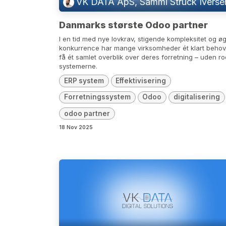
VK DATA ApS, Sammi Struck Iverse
Danmarks største Odoo partner
I en tid med nye lovkrav, stigende kompleksitet og ø
konkurrence har mange virksomheder ét klart behov.
få ét samlet overblik over deres forretning – uden ro
systemerne.
ERP system
Effektivisering
Forretningssystem
Odoo
digitalisering
odoo partner
18 Nov 2025