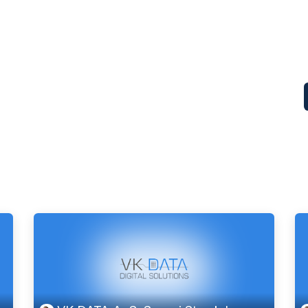
RP system
IT Services
IP-Telephony
CSR Policy