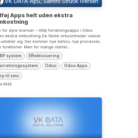
VK DATA ApS, Sammi Struck Iversen
lføj Apps helt uden ekstra
mkostning
p for dyre licenser – tilføj forretningsapps i Odoo
en ekstra omkostning De fleste virksomheder vokser.
 udvikler sig. Der kommer nye behov, nye processer,
 funktioner. Men for mange starter...
RP system
Effektivisering
orretningssystem
Odoo
Odoo Apps
rp til smv
ul 2025