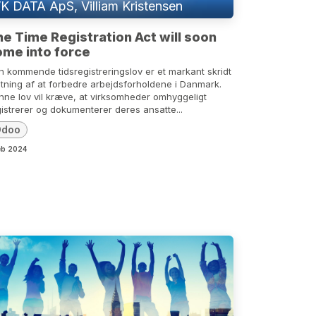
K DATA ApS, Villiam Kristensen
e Time Registration Act will soon
ome into force
n kommende tidsregistreringslov er et markant skridt
etning af at forbedre arbejdsforholdene i Danmark.
nne lov vil kræve, at virksomheder omhyggeligt
istrerer og dokumenterer deres ansatte...
Odoo
eb 2024