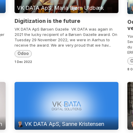
VK DATA ApS, Maria Bjørn Uldbæk
Digitization is the future
O
ve
VK DATA ApS Børsen Gazelle ​ VK DATA was again in
ger
2021 the lucky recipient of a Børsen Gazelle award. On
Yo
Tuesday 29 November 2022, we were in Aarhus to
Se
receive the award. We are very proud that we hav...
du
ER
Odoo
1 Dec 2022
8 O
n
VK DATA ApS, Sanne Kristensen