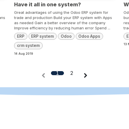
Have it all in one system?
W
Great advantages of using the Odoo ERP system for
Od
ans
trade and production Build your ERP system with Apps
bu
as needed Gain a better overview of the company
re
Improve efficiency by reducing human error Spend ...
tr
ERP
ERP system
Odoo
Odoo Apps
E
13 
crm system
14 Aug 2019
1
2