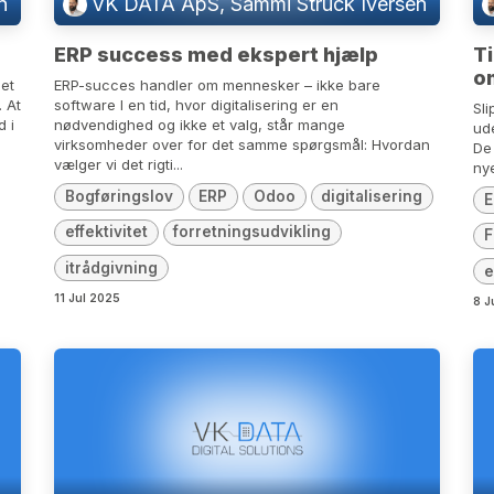
n
VK DATA ApS, Sammi Struck Iversen
ERP success med ekspert hjælp
Ti
o
get
ERP-succes handler om mennesker – ikke bare
 At
software I en tid, hvor digitalisering er en
Sli
d i
nødvendighed og ikke et valg, står mange
ud
virksomheder over for det samme spørgsmål: Hvordan
De
vælger vi det rigti...
nye
Bogføringslov
ERP
Odoo
digitalisering
E
effektivitet
forretningsudvikling
F
itrådgivning
e
11 Jul 2025
8 J