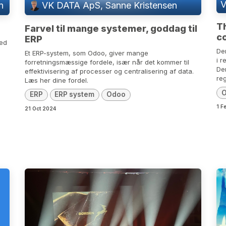
V
n
VK DATA ApS, Sanne Kristensen
Th
Farvel til mange systemer, goddag til
c
ERP
med
De
Et ERP-system, som Odoo, giver mange
i r
forretningsmæssige fordele, især når det kommer til
De
effektivisering af processer og centralisering af data.
reg
Læs her dine fordel.
ERP
ERP system
Odoo
1 F
21 Oct 2024