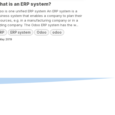
hat is an ERP system?
oo is one unified ERP system An ERP system is a
siness system that enables a company to plan their
sources, e.g. in a manufacturing company or in a
ading company. The Odoo ERP system has the w...
RP
ERP system
Odoo
odoo
May 2019