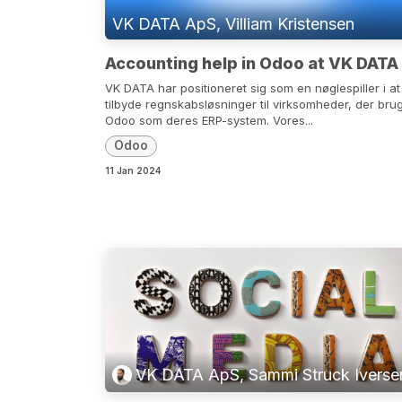
VK DATA ApS, Villiam Kristensen
Accounting help in Odoo at VK DATA
VK DATA har positioneret sig som en nøglespiller i at
tilbyde regnskabsløsninger til virksomheder, der bru
Odoo som deres ERP-system. Vores...
Odoo
11 Jan 2024
VK DATA ApS, Sammi Struck Iverse