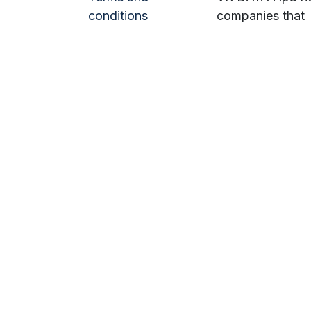
conditions
companies that
need digitalizati
Do I need a data
streamlining. We
processing
deliver and
agreement?
customized and
Cookie policy
flexible solution
GDPR
that grows with
your business. T
IT Support
solution will hel
Privacy Policy
your business
Jobs
grow.