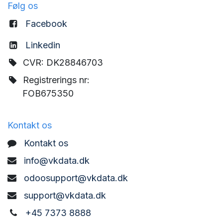
Følg os
Facebook
Linkedin
CVR: DK28846703
Registrerings nr:
FOB675350
Kontakt os
Kontakt os
info@vkdata.dk
odoosupport@vkdata.dk
support@vkdata.dk
+45 7373 8888