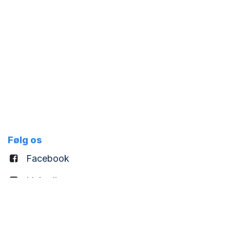
Følg os
Facebook
Linkedin
CVR: DK28846703
Registrerings nr: