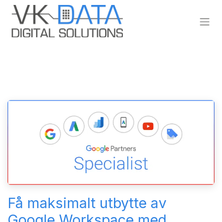
Skip to Content
Få maksimalt utbytte av
Google Workspace med