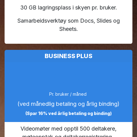
30 GB lagringsplass i skyen pr. bruker.
Samarbeidsverktøy som Docs, Slides og
Sheets.
BUSINESS PLUS
196,30 kr.
Pr. bruker / måned
(ved månedlig betaling og årlig binding)
(Spar 16% ved årlig betaling og binding)
Videomøter med opptil 500 deltakere,
møteopptak og deltakerregistrering.