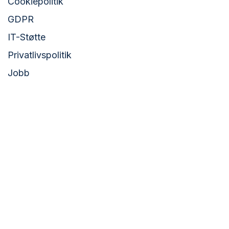
Cookiepolitik
GDPR
IT-Støtte
Privatlivspolitik
Jobb
VK DATA ApS
VK DATA ApS hjælper virksomheder der har brug
for effektivisering, digitalisering og overblik. Vi
leverer tilpassede og fleksible løsninger, der er til
at vokse med og som giver værdi for pengene -
ikke kun på kort, men også på lang sigt.