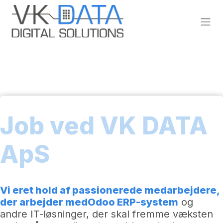
Skip to Content
Job ved VK DATA
ApS
Vi er
et hold af passionerede medarbejdere
,
der arbejder med
Odoo ERP-system
og
andre IT-løsninger, der skal fremme væksten