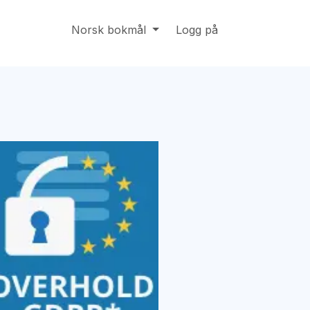
 os
Online støtte
Norsk bokmål
Stillinger
Logg på