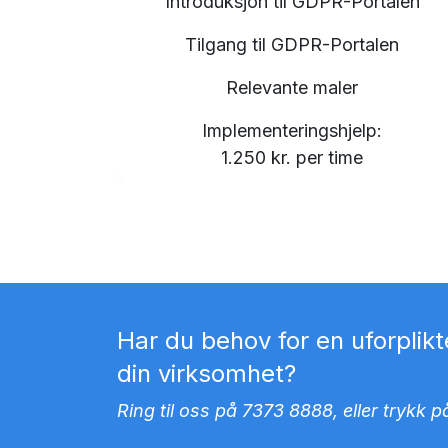
Introduksjon til GDPR-Portalen
Tilgang til GDPR-Portalen
Relevante maler
Implementeringshjelp:
1.250 kr. per time
Har du behov for en uforplik
din virksomhet?
Ring til oss på 7373 8888, eller trykk