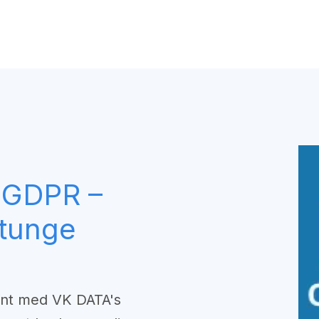
RP-system
IT-tjenester
Telefoner
CSR Politik
Om
r GDPR –
tunge
ant med VK DATA's