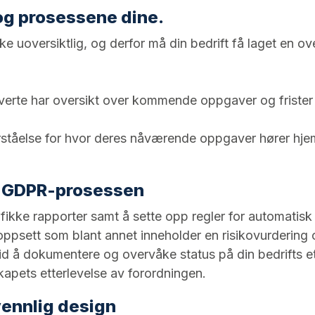
og prosessene dine.
ke uoversiktlig, og derfor må din bedrift få laget en o
volverte har oversikt over kommende oppgaver og frist
 forståelse for hvor deres nåværende oppgaver hører 
le GDPR-prosessen
fikke rapporter samt å sette opp regler for automatis
 oppsett som blant annet inneholder en risikovurdering og
r tid å dokumentere og overvåke status på din bedrifts e
kapets etterlevelse av forordningen.
rvennlig design