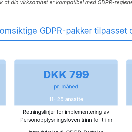
ik at din virksomhet er kompatibel med GDPR-regle
nnomsiktige GDPR-pakker tilpasset 
DKK 799
pr. måned
11- 25 ansatte
Retningslinjer for implementering av
n
Personopplysningsloven trinn for trinn