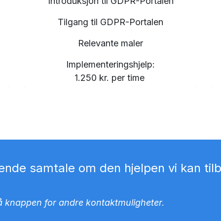
Introduksjon til GDPR-Portalen
Tilgang til GDPR-Portalen
Relevante maler
Implementeringshjelp:
1.250 kr. per time
tende samtale om den hjelpen vi kan til
 på knappen for andre kontaktmuligheter.