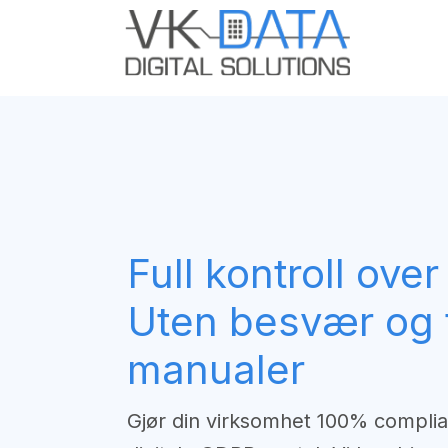
Skip to Content
Odoo E
Full kontroll ove
Uten besvær og 
manualer
Gjør din virksomhet 100% compli