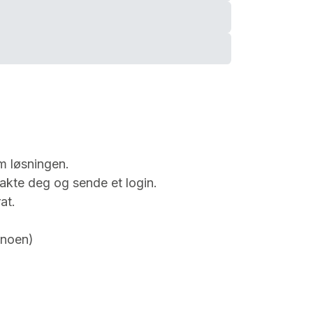
m løsningen.
takte deg og sende et login.
at.
 noen)