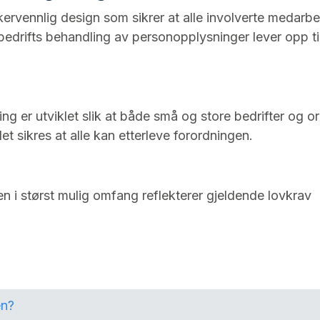
kervennlig design som sikrer at alle involverte medarbei
n bedrifts behandling av personopplysninger lever opp t
ng er utviklet slik at både små og store bedrifter og or
et sikres at alle kan etterleve forordningen.
n i størst mulig omfang reflekterer gjeldende lovkrav
en?