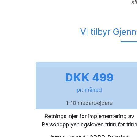
sl
Vi tilbyr Gje
DKK 499
pr. måned
1-10 medarbejdere
Retningslinjer for implementering av
Personopplysningsloven trinn for trin