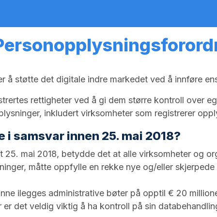
Personopplysningsforor
å støtte det digitale indre markedet ved å innføre ens
gistrertes rettigheter ved å gi dem større kontroll over
plysninger, inkludert virksomheter som registrerer oppl
re i samsvar innen 25. mai 2018?
t 25. mai 2018, betydde det at alle virksomheter og or
inger, måtte oppfylle en rekke nye og/eller skjerpede 
unne ilegges administrative bøter på opptil € 20 millione
er det veldig viktig å ha kontroll på sin databehandlin