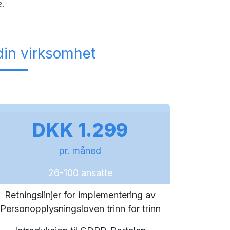
ne.
din virksomhet
DKK 1.299
pr. måned
26-100 ansatte
Retningslinjer for implementering av
Personopplysningsloven trinn for trinn