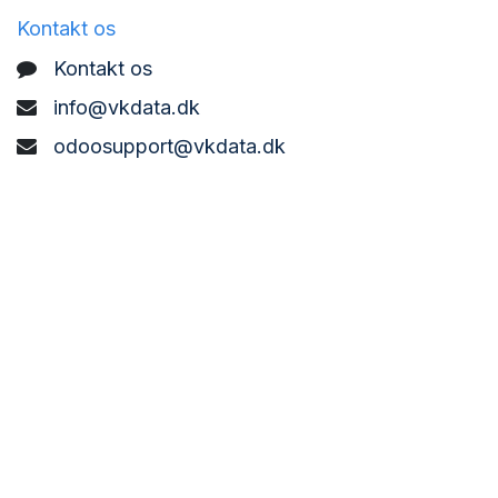
Kontakt os
Kontakt os
info@vkdata.dk
odoosupport@vkdata.dk
support@vkdata.dk
+45 7373 8888
VK DATA ApS
Bønderbyvej 21,
6270 Tønder