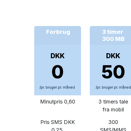
Forbrug
3 timer
300 MB
DKK
DKK
0
50
/pr. bruger pr. måned
/pr. bruger pr. måned
Minutpris 0,60
3 timers tale
fra mobil
Pris SMS DKK
300
0,25
SMS/MMS