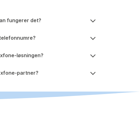
dan fungerer det?
 telefonnumre?
exfone-løsningen?
exfone-partner?