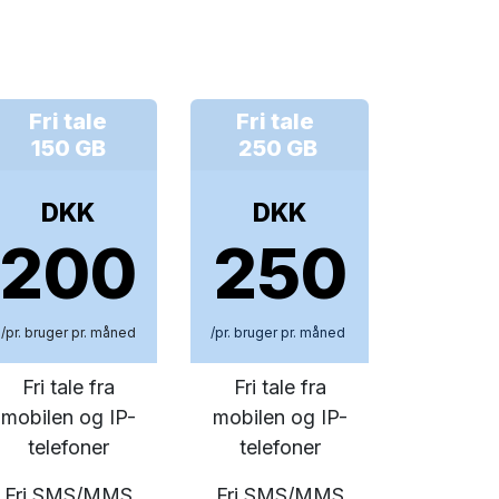
Fri tale
Fri tale
150 GB
250 GB
DKK
DKK
200
250
/pr. bruger pr. måned
/pr. bruger pr. måned
Fri tale fra
Fri tale fra
mobilen og IP-
mobilen og IP-
telefoner
telefoner
Fri SMS/MMS
Fri SMS/MMS