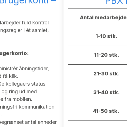
rugerkonti –
PBX b
Antal medarbejde
arbejder fuld kontrol
ngsregler i ét samlet,
1-10 stk.
brugerkonto:
11-20 stk.
nistrér åbningstider,
21-30 stk.
få klik.
e kollegaers status
d og ring ud med
31-40 stk.
 fra mobilen.
ningsfri kommunikation
41-50 stk.
.
ubegrænset antal enheder