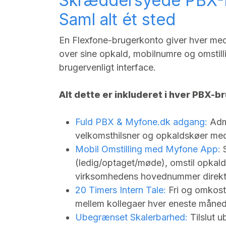
Skræddersyede PBX-B
Saml alt ét sted
En Flexfone-brugerkonto giver hver med
over sine opkald, mobilnumre og omstilli
brugervenligt interface.
Alt dette er inkluderet i hver PBX-
Fuld PBX &
Myfone.dk
adgang:
Admi
velkomsthilsner og opkaldskøer med 
Mobil Omstilling med Myfone App:
S
(ledig/optaget/møde), omstil opkal
virksomhedens hovednummer direkte
20 Timers Intern Tale:
Fri og omkost
mellem kollegaer hver eneste måned
Ubegrænset Skalerbarhed:
Tilslut 