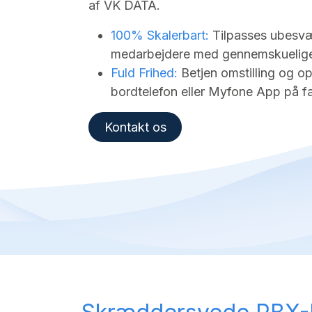
af VK DATA.
100% Skalerbart:
Tilpasses ubesvær
medarbejdere med gennemskuelig
Fuld Frihed:
Betjen omstilling og op
bordtelefon eller Myfone App på fa
Kontakt os​