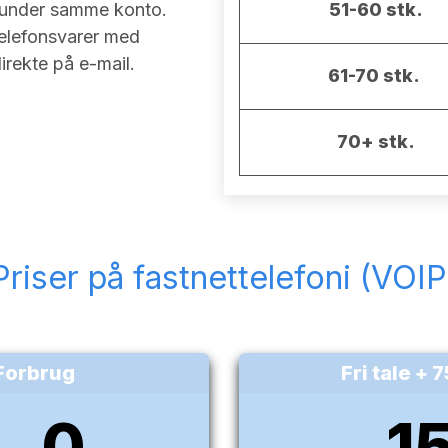
) under samme konto.
51-60 stk.
telefonsvarer med
rekte på e-mail.
61-70 stk.
70+ stk.
Priser på fastnettelefoni (VOIP
Forbrug
Fri tale + 
0
1