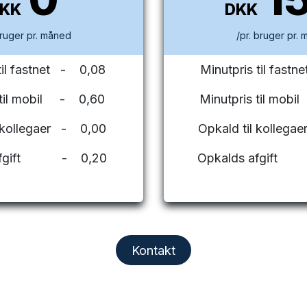
DKK
DKK
bruger pr. måned
/pr. bruger pr.
til fastnet - 0,08
Minutpris til fas
 til mobil - 0,60
Minutpris til mo
l kollegaer - 0,00
Opkald til kolleg
 afgift - 0,20
Opkalds afgif
Kontakt