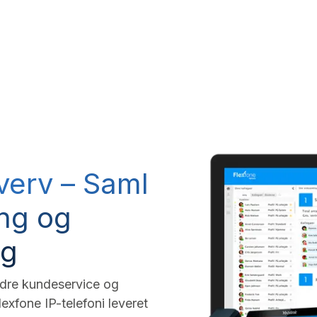
RP system
IT Services
Telefoni
ESG
Om VK DA
hverv – Saml
ing og
ng
bedre kundeservice og
exfone IP-telefoni leveret