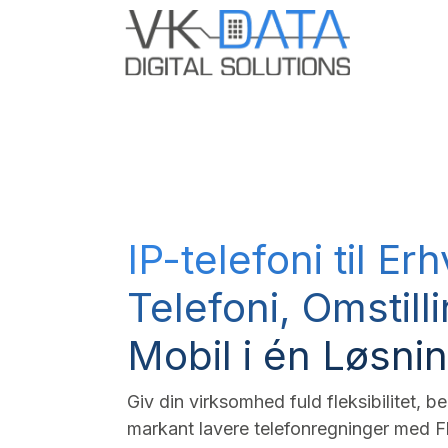
Skip to Content
Odoo E
IP-telefoni til Er
Telefoni, Omstill
Mobil i én Løsni
Giv din virksomhed fuld fleksibilitet, 
markant lavere telefonregninger med Fl