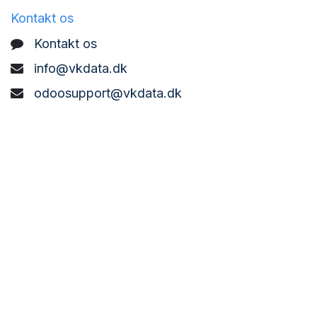
Kontakt os
Kontakt os
info@vkdata.dk
odoosupport@vkdata.dk
support@vkdata.dk
+45 7373 8888
VK DATA ApS
Bønderbyvej 21,
6270 Tønder