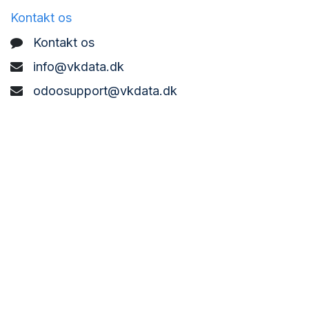
Kontakt os
Kontakt os
info@vkdata.dk
odoosupport@vkdata.dk
support@vkdata.dk
+45 7373 8888
VK DATA ApS
Bønderbyvej 21,
6270 Tønder