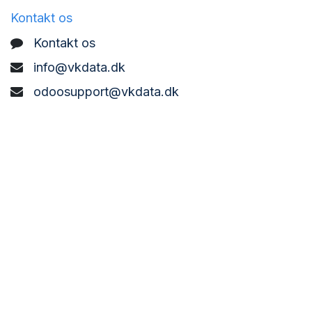
Kontakt os
Kontakt os
info@vkdata.dk
odoosupport@vkdata.dk
support@vkdata.dk
+45 7373 8888
VK DATA ApS
Bønderbyvej 21,
6270 Tønder