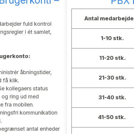
rugerkonti –
PBX b
Antal medarbejde
arbejder fuld kontrol
ngsregler i ét samlet,
1-10 stk.
brugerkonto:
11-20 stk.
nistrér åbningstider,
21-30 stk.
få klik.
e kollegaers status
d og ring ud med
31-40 stk.
 fra mobilen.
ningsfri kommunikation
41-50 stk.
.
ubegrænset antal enheder