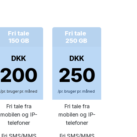
Fri tale
Fri tale
150 GB
250 GB
DKK
DKK
200
250
/pr. bruger pr. måned
/pr. bruger pr. måned
Fri tale fra
Fri tale fra
mobilen og IP-
mobilen og IP-
telefoner
telefoner
Fri SMS/MMS
Fri SMS/MMS