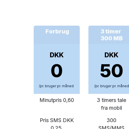
Forbrug
3 timer
300 MB
DKK
DKK
0
50
/pr. bruger pr. måned
/pr. bruger pr. måned
Minutpris 0,60
3 timers tale
fra mobil
Pris SMS DKK
300
0,25
SMS/MMS