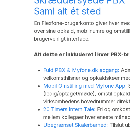
Skræddersyede PBX-B
Saml alt ét sted
En Flexfone-brugerkonto giver hver med
over sine opkald, mobilnumre og omstilli
brugervenligt interface.
Alt dette er inkluderet i hver PBX-
Fuld PBX &
Myfone.dk
adgang:
Admi
velkomsthilsner og opkaldskøer med 
Mobil Omstilling med Myfone App:
S
(ledig/optaget/møde), omstil opkal
virksomhedens hovednummer direkte
20 Timers Intern Tale:
Fri og omkost
mellem kollegaer hver eneste måned
Ubegrænset Skalerbarhed:
Tilslut 