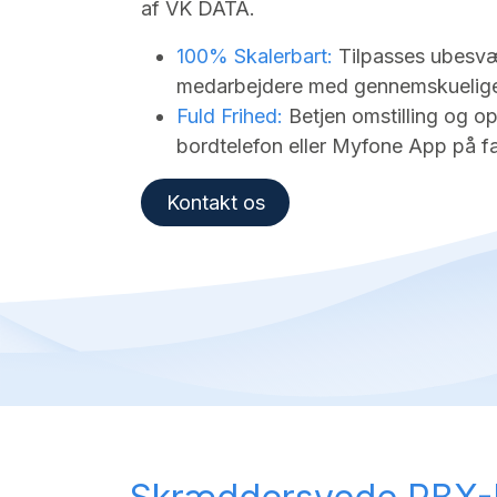
af VK DATA.
100% Skalerbart:
Tilpasses ubesvær
medarbejdere med gennemskuelig
Fuld Frihed:
Betjen omstilling og op
bordtelefon eller Myfone App på fa
Kontakt os​