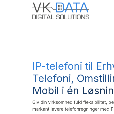
Skip to Content
Odoo E
IP-telefoni til Er
Telefoni, Omstill
Mobil i én Løsni
Giv din virksomhed fuld fleksibilitet, 
markant lavere telefonregninger med Fl