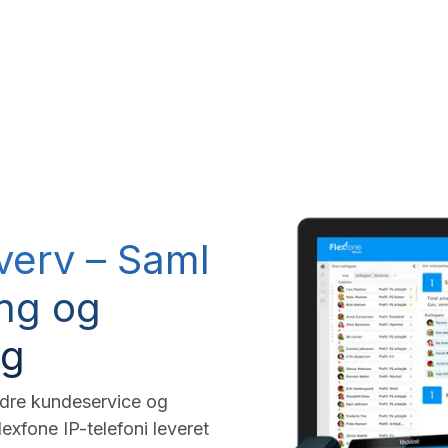
RP system
IT Services
Telefoni
ESG
Om VK DA
hverv – Saml
ing og
ng
bedre kundeservice og
exfone IP-telefoni leveret