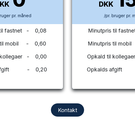
DKK
DKK
bruger pr. måned
/pr. bruger pr.
til fastnet - 0,08
Minutpris til fas
 til mobil - 0,60
Minutpris til mo
l kollegaer - 0,00
Opkald til kolleg
 afgift - 0,20
Opkalds afgif
Kontakt