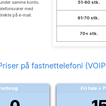
) under samme konto.
51-60 stk.
telefonsvarer med
rekte på e-mail.
61-70 stk.
70+ stk.
Priser på fastnettelefoni (VOIP
Forbrug
Fri tale + 
0
1