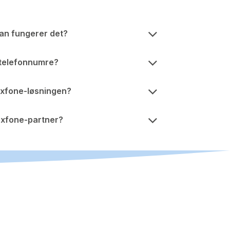
dan fungerer det?
 telefonnumre?
exfone-løsningen?
exfone-partner?