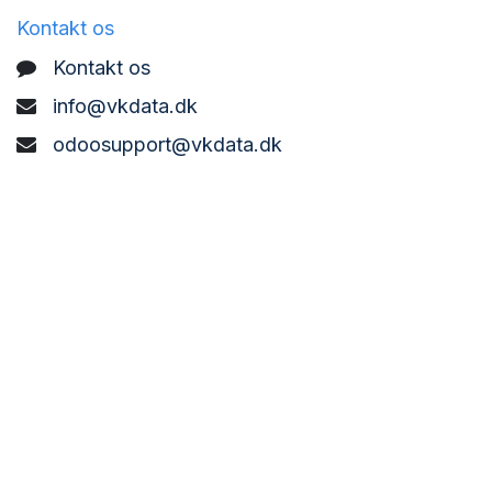
Kontakt os
Kontakt os
info@vkdata.dk
odoosupport@vkdata.dk
support@vkdata.dk
+45 7373 8888
VK DATA ApS
Bønderbyvej 21,
6270 Tønder