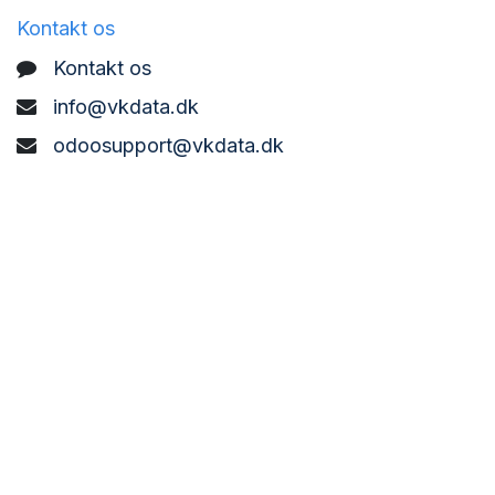
Kontakt os
Kontakt os
info@vkdata.dk
odoosupport@vkdata.dk
support@vkdata.dk
+45 7373 8888
VK DATA ApS
Bønderbyvej 21,
6270 Tønder