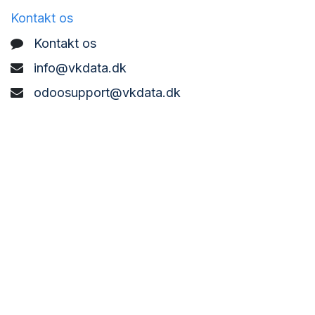
Kontakt os
Kontakt os
info@vkdata.dk
odoosupport@vkdata.dk
support@vkdata.dk
+45 7373 8888
VK DATA ApS
Bønderbyvej 21,
6270 Tønder