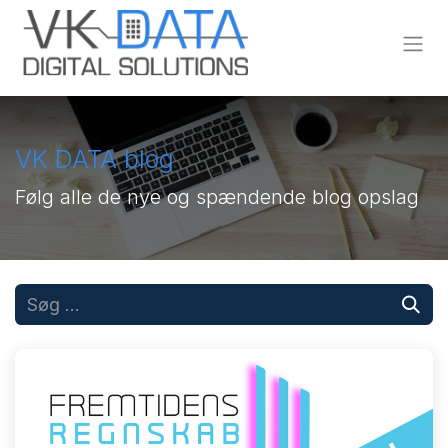
Skip to Content
VK DATA blog
Følg alle de nye og spændende blog opslag